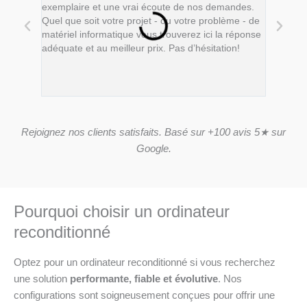
exemplaire et une vrai écoute de nos demandes.
au top et
Quel que soit votre projet - ou votre problème - de
solutions
matériel informatique vous trouverez ici la réponse
J’ai dû c
adéquate et au meilleur prix. Pas d’hésitation!
reconditi
recomman
Rejoignez nos clients satisfaits. Basé sur +100 avis 5★ sur
Google.
Pourquoi choisir un ordinateur
reconditionné
Optez pour un ordinateur reconditionné si vous recherchez
une solution
performante, fiable et évolutive
. Nos
configurations sont soigneusement conçues pour offrir une