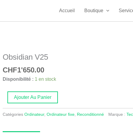
Accueil
Boutique
Servic
Obsidian V25
CHF
1'650.00
quantité
Disponibilité :
1 en stock
de
Obsidian
Ajouter Au Panier
V25
Catégories
Ordinateur
,
Ordinateur fixe
,
Reconditionné
Marque :
Tec