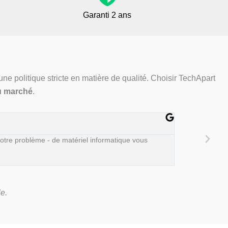
Garanti 2 ans
ne politique stricte en matière de qualité. Choisir TechApart
u marché
.
Christia
★
★
★
★
votre problème - de matériel informatique vous
L´immeuble n’est
portable pour u
e.