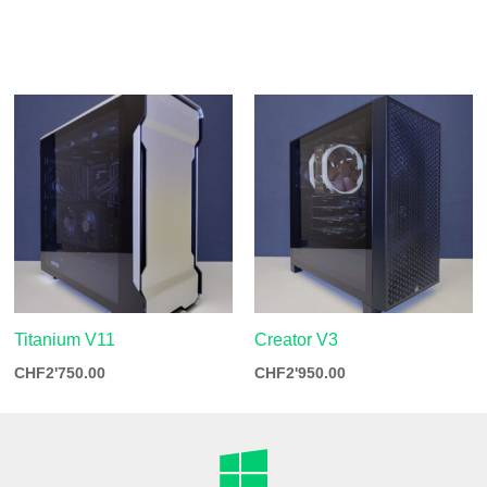
Titanium V11
Creator V3
CHF
2'750.00
CHF
2'950.00