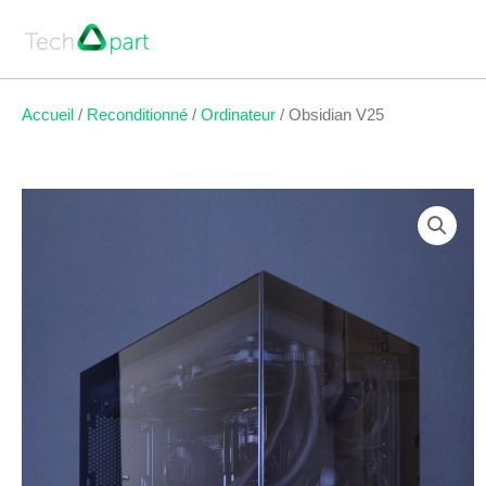
Aller
au
contenu
Accueil
/
Reconditionné
/
Ordinateur
/ Obsidian V25