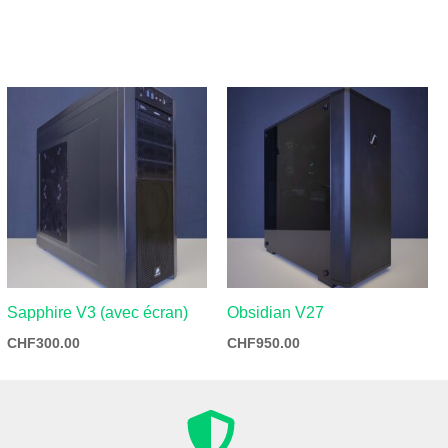
Sapphire V3 (avec écran)
Obsidian V27
CHF
300.00
CHF
950.00