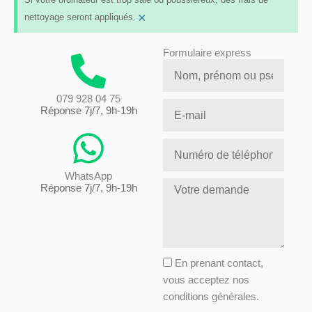
×
nettoyage seront appliqués.
Formulaire express
N
o
079 928 04 75
m
E
Réponse 7j/7, 9h-19h
-
m
T
a
é
i
WhatsApp
l
M
Réponse 7j/7, 9h-19h
l
é
e
p
s
h
s
o
a
A
n
En prenant contact,
g
c
e
vous acceptez nos
e
c
conditions générales.