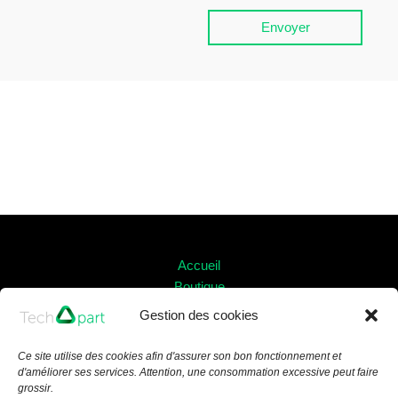
e
p
Envoyer
t
a
t
i
o
n
Accueil
Boutique
Services
Gestion des cookies
À propos
Contact
Ce site utilise des cookies afin d'assurer son bon fonctionnement et
Mon compte
d'améliorer ses services. Attention, une consommation excessive peut faire
grossir.