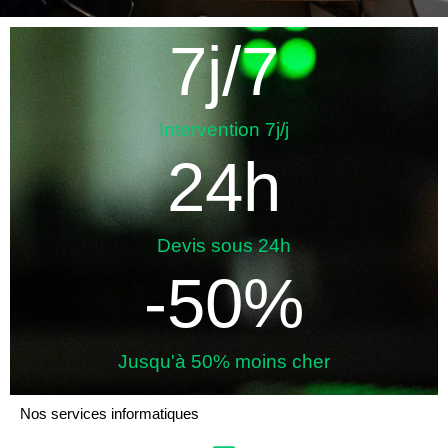
7
j/7
Intervention 7j/j
24
h
Devis sous 24h
-
50
%
Jusqu'à 50% moins cher​
Nos services informatiques