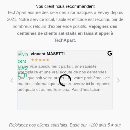
Nos client nous recommandent
TechApart assure des services informatiques à Vevey depuis
2021. Notre service local, fiable et efficace est reconnu par de
nombreux retours d’expérience positifs.
Rejoignez des
centaines de clients satisfaits en faisant appel à
TechApart
.
vincent MASETTI
Ch
★
★
★
★
★
★
Un service absolument parfait, une rapidité
L´immeubl
exemplaire et une vrai écoute de nos demandes.
au top et
Quel que soit votre projet - ou votre problème - de
solutions
matériel informatique vous trouverez ici la réponse
J’ai dû c
adéquate et au meilleur prix. Pas d’hésitation!
reconditi
recomman
Rejoignez nos clients satisfaits. Basé sur +100 avis 5★ sur